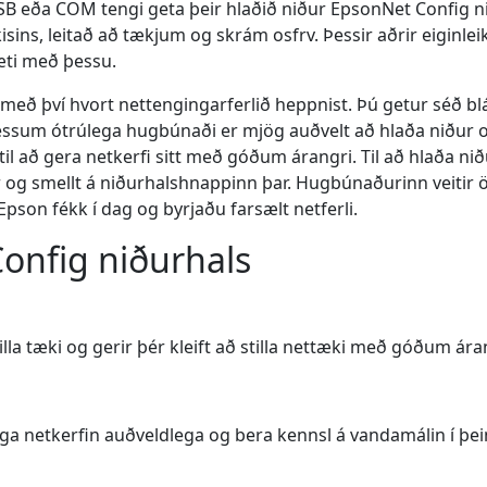
 USB eða COM tengi geta þeir hlaðið niður EpsonNet Config
ins, leitað að tækjum og skrám osfrv. Þessir aðrir eiginlei
ti með þessu.
 með því hvort nettengingarferlið heppnist. Þú getur séð blá
 Þessum ótrúlega hugbúnaði er mjög auðvelt að hlaða niður 
til að gera netkerfi sitt með góðum árangri. Til að hlaða ni
 og smellt á niðurhalshnappinn þar. Hugbúnaðurinn veitir ö
son fékk í dag og byrjaðu farsælt netferli.
Config niðurhals
lla tæki og gerir þér kleift að stilla nettæki með góðum ára
uga netkerfin auðveldlega og bera kennsl á vandamálin í þei