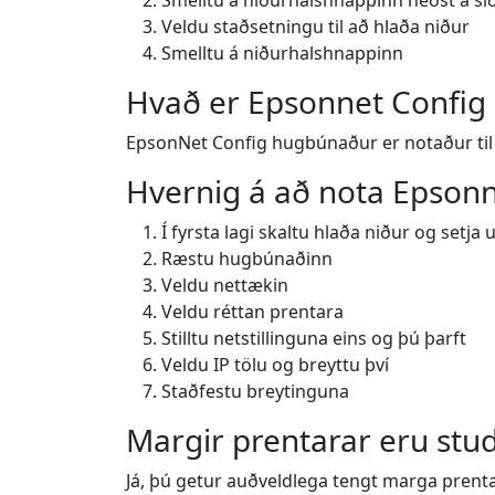
Smelltu á niðurhalshnappinn neðst á sí
Veldu staðsetningu til að hlaða niður
Smelltu á niðurhalshnappinn
Hvað er Epsonnet Config
EpsonNet Config hugbúnaður er notaður til að
Hvernig á að nota Epsonn
Í fyrsta lagi skaltu hlaða niður og setj
Ræstu hugbúnaðinn
Veldu nettækin
Veldu réttan prentara
Stilltu netstillinguna eins og þú þarft
Veldu IP tölu og breyttu því
Staðfestu breytinguna
Margir prentarar eru stud
Já, þú getur auðveldlega tengt marga prenta