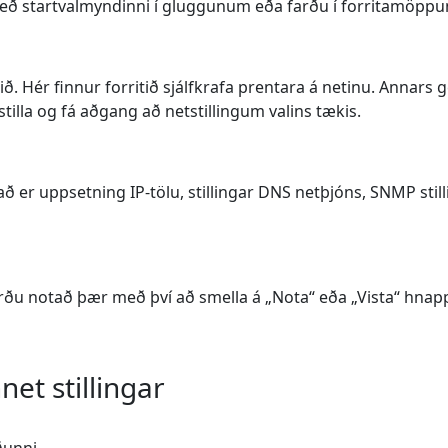
 með startvalmyndinni í gluggunum eða farðu í forritamöppun
erlið. Hér finnur forritið sjálfkrafa prentara á netinu. Annar
stilla og fá aðgang að netstillingum valins tækis.
Það er uppsetning IP-tölu, stillingar DNS netþjóns, SNMP stilli
rðu notað þær með því að smella á „Nota“ eða „Vista“ hnappin
et stillingar