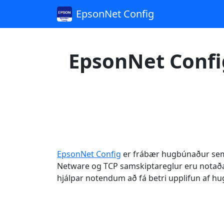
EpsonNet Config
EpsonNet Confi
EpsonNet Config
er frábær hugbúnaður sem h
Netware og TCP samskiptareglur eru notaðar
hjálpar notendum að fá betri upplifun af 