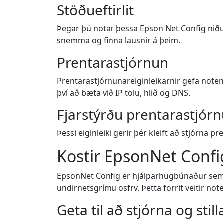
Stöðueftirlit
Þegar þú notar þessa Epson Net Config nið
snemma og finna lausnir á þeim.
Prentarastjórnun
Prentarastjórnunareiginleikarnir gefa note
því að bæta við IP tölu, hlið og DNS.
Fjarstýrðu prentarastjórn
Þessi eiginleiki gerir þér kleift að stjórna p
Kostir EpsonNet Confi
EpsonNet Config er hjálparhugbúnaður sem er 
undirnetsgrímu osfrv. Þetta forrit veitir n
Geta til að stjórna og sti