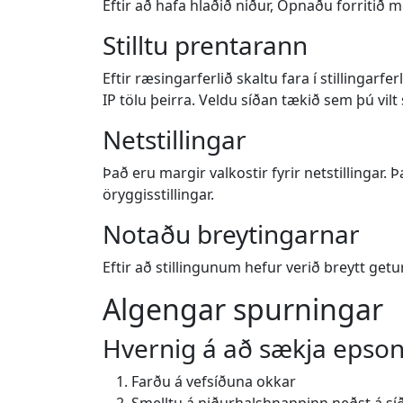
Eftir að hafa hlaðið niður, Opnaðu forritið
Stilltu prentarann
Eftir ræsingarferlið skaltu fara í stillingarf
IP tölu þeirra. Veldu síðan tækið sem þú vilt 
Netstillingar
Það eru margir valkostir fyrir netstillingar. 
öryggisstillingar.
Notaðu breytingarnar
Eftir að stillingunum hefur verið breytt getu
Algengar spurningar
Hvernig á að sækja epsonn
Farðu á vefsíðuna okkar