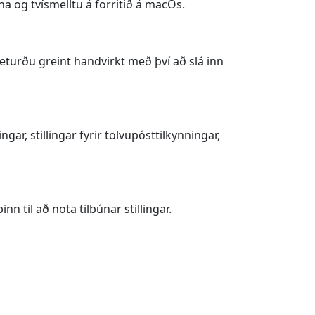
a og tvísmelltu á forritið á macOs.
s geturðu greint handvirkt með því að slá inn
ngar, stillingar fyrir tölvupósttilkynningar,
n til að nota tilbúnar stillingar.