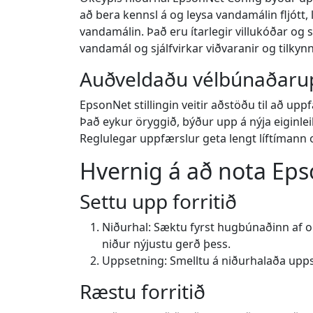
að bera kennsl á og leysa vandamálin fljótt,
vandamálin. Það eru ítarlegir villukóðar og 
vandamál og sjálfvirkar viðvaranir og tilky
Auðveldaðu vélbúnaðaru
EpsonNet stillingin veitir aðstöðu til að up
Það eykur öryggið, býður upp á nýja eiginlei
Reglulegar uppfærslur geta lengt líftímann o
Hvernig á að nota Eps
Settu upp forritið
Niðurhal: Sæktu fyrst hugbúnaðinn af o
niður nýjustu gerð þess.
Uppsetning: Smelltu á niðurhalaða upps
Ræstu forritið