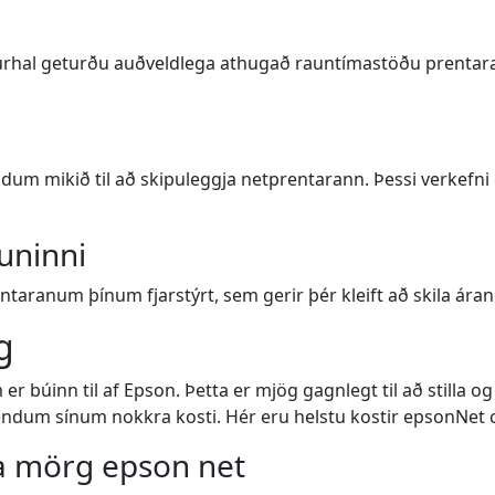
urhal geturðu auðveldlega athugað rauntímastöðu prentar
ndum mikið til að skipuleggja netprentarann. Þessi verke
uninni
rentaranum þínum fjarstýrt, sem gerir þér kleift að skila árang
g
búinn til af Epson. Þetta er mjög gagnlegt til að stilla og 
otendum sínum nokkra kosti. Hér eru helstu kostir epsonNet 
lla mörg epson net