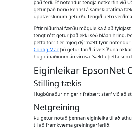
það ferli. Ef notendur tengja netkerfin við
getur það borið kennsl á samskiptatíma tækis
uppfærslunum geturðu fengið betri verðmæ
Eftir niðurhal færðu möguleika á að fylgjast
tengt rétt getur það ekki séð bláan hring.
þetta forrit er mjög dýrmætt fyrir notendur 
Config Mac
þú getur farið á vefsíðuna okkar
hugbúnaðinum án vírusa. Sæktu þetta sem Ep
Eiginleikar EpsonNet 
Stilling tækis
Hugbúnaðurinn gerir frábært starf við að sti
Netgreining
Þú getur notað þennan eiginleika til að ath
til að framkvæma greiningarferlið.