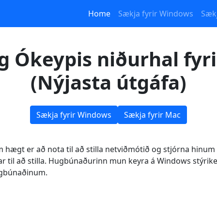
Home
Sækja fyrir Windows
Sækj
g Ókeypis niðurhal fyr
(Nýjasta útgáfa)
Sækja fyrir Windows
Sækja fyrir Mac
ægt er að nota til að stilla netviðmótið og stjórna hinum
 til að stilla. Hugbúnaðurinn mun keyra á Windows stýrike
hugbúnaðinum.