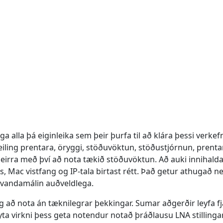
alla þá eiginleika sem þeir þurfa til að klára þessi verkefn
deiling prentara, öryggi, stöðuvöktun, stöðustjórnun, pren
eirra með því að nota tækið stöðuvöktun. Að auki innihalda 
ns, Mac vistfang og IP-tala birtast rétt. Það getur athugað
a vandamálin auðveldlega.
ig að nota án tæknilegrar þekkingar. Sumar aðgerðir leyfa f
eyta virkni þess geta notendur notað þráðlausu LNA stillinga