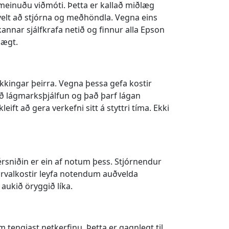
meinuðu viðmóti. Þetta er kallað miðlæg
velt að stjórna og meðhöndla. Vegna eins
kannar sjálfkrafa netið og finnur alla Epson
lægt.
ekkingar þeirra. Vegna þessa gefa kostir
ð lágmarksþjálfun og það þarf lágan
ft að gera verkefni sitt á styttri tíma. Ekki
Sérsniðin er ein af notum þess. Stjórnendur
ngarvalkostir leyfa notendum auðvelda
aukið öryggið líka.
engjast netkerfinu. Þetta er gagnlegt til