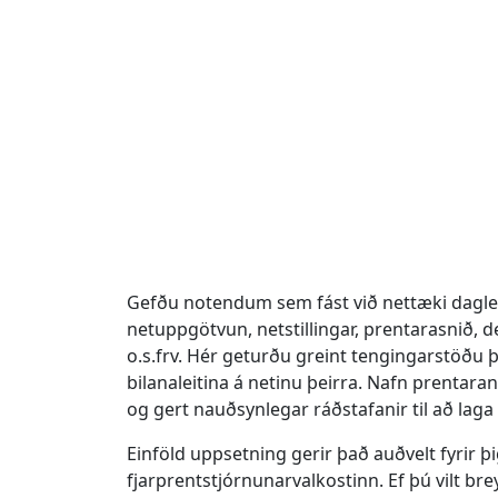
Gefðu notendum sem fást við nettæki daglega 
netuppgötvun, netstillingar, prentarasnið, 
o.s.frv. Hér geturðu greint tengingarstöðu þ
bilanaleitina á netinu þeirra. Nafn prentara
og gert nauðsynlegar ráðstafanir til að lag
Einföld uppsetning gerir það auðvelt fyrir þ
fjarprentstjórnunarvalkostinn. Ef þú vilt br