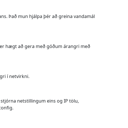
ans. Það mun hjálpa þér að greina vandamál
fni er hægt að gera með góðum árangri með
ri í netvirkni.
stjórna netstillingum eins og IP tölu,
config.