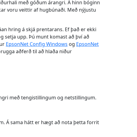
 niðurhali með góðum árangri. Á hinn bóginn
kar voru veittir af hugbúnaði. Með nýjustu
an hring á skjá prentarans. Ef það er ekki
og setja upp. Þú munt komast að því að
ður
EpsonNet Config Windows
og
EpsonNet
rugga aðferð til að hlaða niður
ngri með tengistillingum og netstillingum.
m. Á sama hátt er hægt að nota þetta forrit