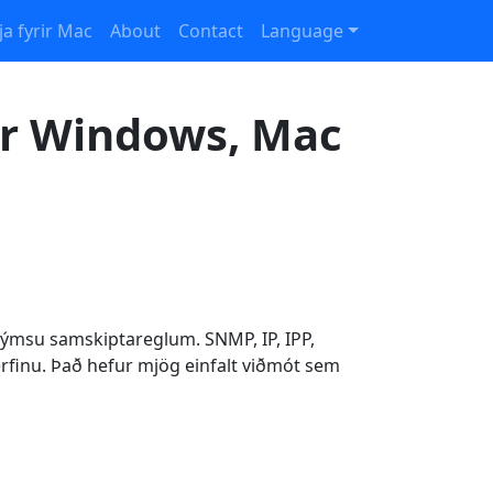
a fyrir Mac
About
Contact
Language
ir Windows, Mac
 ýmsu samskiptareglum. SNMP, IP, IPP,
rfinu. Það hefur mjög einfalt viðmót sem