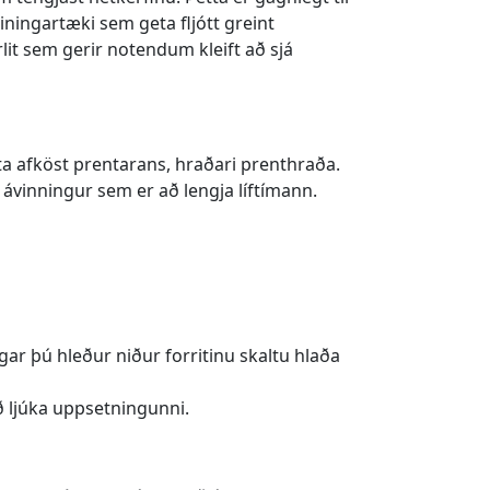
iningartæki sem geta fljótt greint
lit sem gerir notendum kleift að sjá
æta afköst prentarans, hraðari prenthraða.
 ávinningur sem er að lengja líftímann.
ar þú hleður niður forritinu skaltu hlaða
 ljúka uppsetningunni.