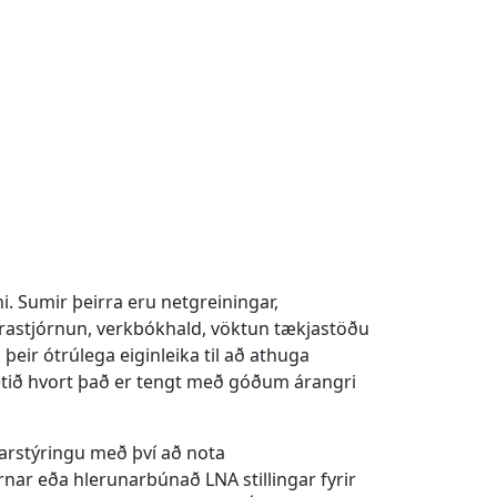
i. Sumir þeirra eru netgreiningar,
tarastjórnun, verkbókhald, vöktun tækjastöðu
þeir ótrúlega eiginleika til að athuga
 netið hvort það er tengt með góðum árangri
jarstýringu með því að nota
rnar eða hlerunarbúnað LNA stillingar fyrir