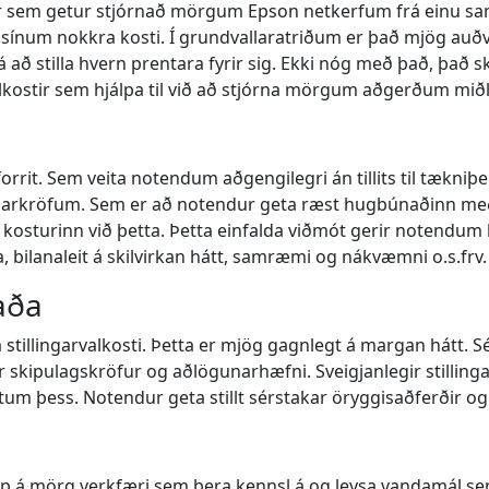
er sem getur stjórnað mörgum Epson netkerfum frá einu sa
m sínum nokkra kosti. Í grundvallaratriðum er það mjög auð
 að stilla hvern prentara fyrir sig. Ekki nóg með það, það s
valkostir sem hjálpa til við að stjórna mörgum aðgerðum mið
orrit. Sem veita notendum aðgengilegri án tillits til tækniþ
unarkröfum. Sem er að notendur geta ræst hugbúnaðinn me
osturinn við þetta. Þetta einfalda viðmót gerir notendum klei
bilanaleit á skilvirkan hátt, samræmi og nákvæmni o.s.frv.
taða
 stillingarvalkosti. Þetta er mjög gagnlegt á margan hátt. 
akar skipulagskröfur og aðlögunarhæfni. Sveigjanlegir stilli
m þess. Notendur geta stillt sérstakar öryggisaðferðir og 
 á mörg verkfæri sem bera kennsl á og leysa vandamál sem t