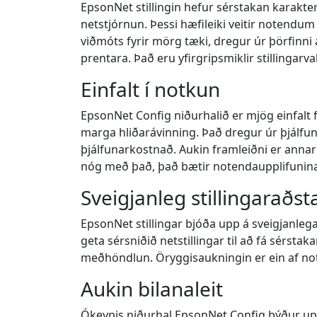
EpsonNet stillingin hefur sérstakan karakt
netstjórnun. Þessi hæfileiki veitir notendu
viðmóts fyrir mörg tæki, dregur úr þörfinni á
prentara. Það eru yfirgripsmiklir stillingar
Einfalt í notkun
EpsonNet Config niðurhalið er mjög einfalt f
marga hliðarávinning. Það dregur úr þjálf
þjálfunarkostnað. Aukin framleiðni er annar k
nóg með það, það bætir notendaupplifunina, 
Sveigjanleg stillingaraðs
EpsonNet stillingar bjóða upp á sveigjanlega
geta sérsniðið netstillingar til að fá sérst
meðhöndlun. Öryggisaukningin er ein af notu
Aukin bilanaleit
Ókeypis niðurhal EpsonNet Config býður upp