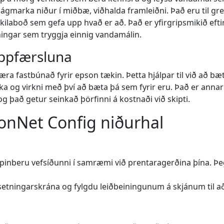
 lágmarka niður í miðbæ, viðhalda framleiðni. Það eru til gre
skilaboð sem gefa upp hvað er að. Það er yfirgripsmikið eftir
nningar sem tryggja einnig vandamálin.
ppfærsluna
pfæra fastbúnað fyrir epson tækin. Þetta hjálpar til við að b
ka og virkni með því að bæta þá sem fyrir eru. Það er annar
g það getur seinkað þörfinni á kostnaði við skipti.
onNet Config niðurhal
pinberu vefsíðunni í samræmi við prentaragerðina þína. Þeg
etningarskrána og fylgdu leiðbeiningunum á skjánum til að