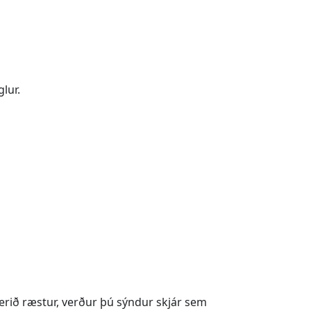
lur.
erið ræstur, verður þú sýndur skjár sem