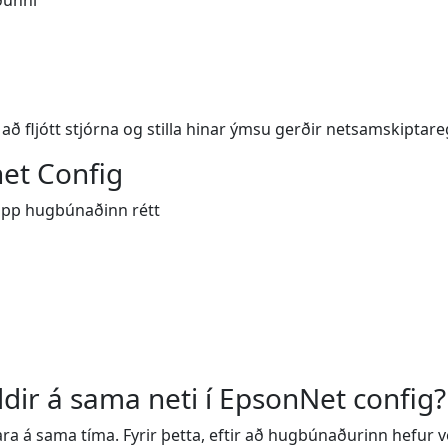
ðunni
 fljótt stjórna og stilla hinar ýmsu gerðir netsamskiptareg
et Config
a upp hugbúnaðinn rétt
dir á sama neti í EpsonNet config?
ra á sama tíma. Fyrir þetta, eftir að hugbúnaðurinn hefur v